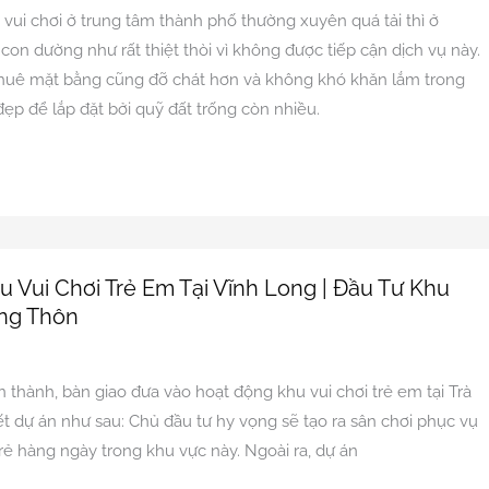
vui chơi ở trung tâm thành phố thường xuyên quá tải thì ở
con dường như rất thiệt thòi vì không được tiếp cận dịch vụ này.
thuê mặt bằng cũng đỡ chát hơn và không khó khăn lắm trong
í đẹp để lắp đặt bởi quỹ đất trống còn nhiều.
 Vui Chơi Trẻ Em Tại Vĩnh Long | Đầu Tư Khu
ông Thôn
n
 thành, bàn giao đưa vào hoạt động khu vui chơi trẻ em tại Trà
iết dự án như sau: Chủ đầu tư hy vọng sẽ tạo ra sân chơi phục vụ
rẻ hàng ngày trong khu vực này. Ngoài ra, dự án