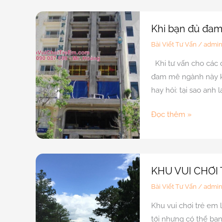
thích
hợp
Khi bạn đủ đam
nhất
Bài Viết Tư Vấn
/
admi
để
Khi tư vấn cho các c
đầu
đam mê ngành này kh
tư
hay hỏi: tại sao anh
khu
vui
Khi
Đọc thêm »
chơi
bạn
trẻ
đủ
em?
đam
mê,
KHU VUI CHƠI
tiền
Bài Viết Tư Vấn
/
admi
sẽ
Khu vui chơi trẻ em 
theo
tới nhưng có thể bạn
bạn