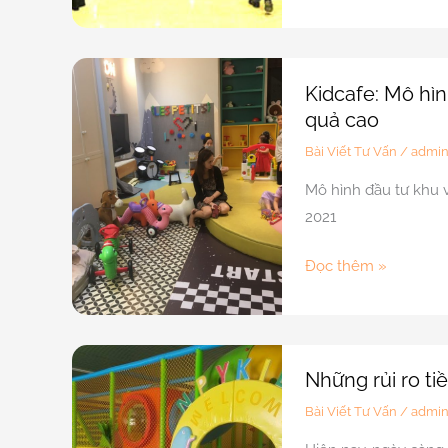
tư
khu
vui
chơi
Kidcafe: Mô hìn
trẻ
quả cao
em
Bài Viết Tư Vấn
/
admi
thời
Mô hình đầu tư khu 
Covy
2021
Kidcafe:
Đọc thêm »
Mô
hình
đầu
tư
Những rủi ro ti
khu
Bài Viết Tư Vấn
/
admi
vui