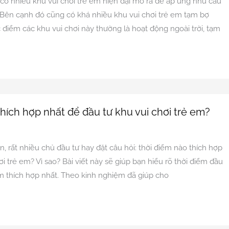
có nhiều khu vui chơi trẻ em hiện đại mở ra để áp ứng nhu cầu
 Bên cạnh đó cũng có khá nhiều khu vui chơi trẻ em tạm bợ
điểm các khu vui chơi này thường là hoạt động ngoài trời, tạm
hích hợp nhất để đầu tư khu vui chơi trẻ em?
n
n, rất nhiều chủ đầu tư hay đặt câu hỏi: thời điểm nào thích hợp
i trẻ em? Vì sao? Bài viết này sẽ giúp bạn hiểu rõ thời điểm đầu
em thích hợp nhất. Theo kinh nghiệm đã giúp cho