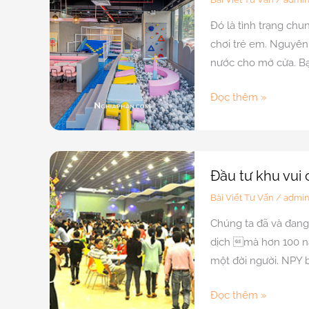
Chơi
Nông
Đó là tình trạng chu
Trẻ
Thôn
chơi trẻ em. Nguyên 
Em
nước cho mở cửa. Bạn
Thành
Công
Quán
Đọc thêm »
(P1)
cà
phê
có
khu
Đầu tư khu vui 
vui
Bài Viết Tư Vấn
/
admi
chơi
Chúng ta đã và đang 
trẻ
dịch mà hơn 100 năm
em
một đời người. NPY b
đang
quá
Đầu
Đọc thêm »
tải