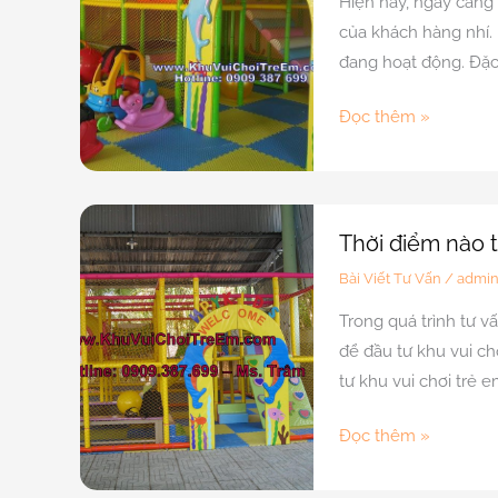
Hiện nay, ngày càng 
chơi
của khách hàng nhí.
trẻ
đang hoạt động. Đặc 
em
mới
Những
Đọc thêm »
đem
rủi
lại
ro
hiệu
tiềm
quả
tàn
Thời điểm nào t
cao
đầu
Bài Viết Tư Vấn
/
admi
tư
Trong quá trình tư vấ
khu
để đầu tư khu vui chơ
vui
tư khu vui chơi trẻ 
chơi
trẻ
Thời
Đọc thêm »
em
điểm
nào