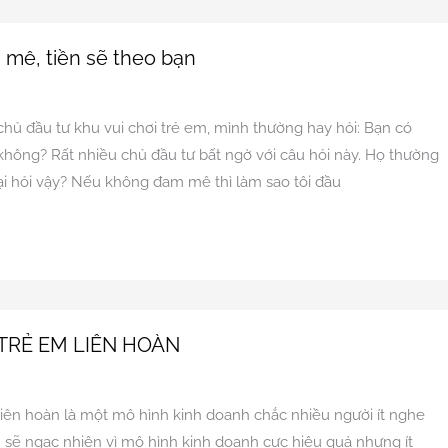
 mê, tiền sẽ theo bạn
n
hủ đầu tư khu vui chơi trẻ em, mình thường hay hỏi: Bạn có
ông? Rất nhiều chủ đầu tư bất ngờ với câu hỏi này. Họ thường
 lại hỏi vậy? Nếu không đam mê thì làm sao tôi đầu
 TRẺ EM LIÊN HOÀN
n
liên hoàn là một mô hình kinh doanh chắc nhiều người ít nghe
 sẽ ngạc nhiên vì mô hình kinh doanh cực hiệu quả nhưng ít