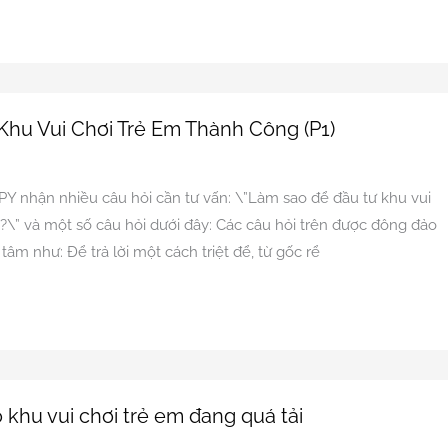
Khu Vui Chơi Trẻ Em Thành Công (P1)
n
PY nhận nhiều câu hỏi cần tư vấn: \”Làm sao để đầu tư khu vui
?\” và một số câu hỏi dưới đây: Các câu hỏi trên được đông đảo
âm như: Để trả lời một cách triệt để, từ gốc rể
khu vui chơi trẻ em đang quá tải
n