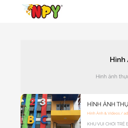
Nhảy
tới
nội
dung
Hình 
Hình ảnh thự
HÌNH ẢNH THỰ
Hình Ảnh & Videos
/
ad
KHU VUI CHƠI TRẺ E