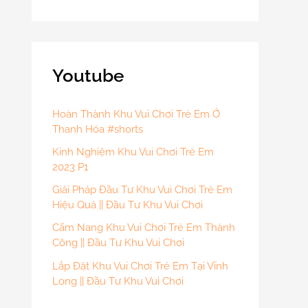
Youtube
Hoàn Thành Khu Vui Chơi Trẻ Em Ở
Thanh Hóa #shorts
Kinh Nghiệm Khu Vui Chơi Trẻ Em
2023 P1
Giải Pháp Đầu Tư Khu Vui Chơi Trẻ Em
Hiệu Quả || Đầu Tư Khu Vui Chơi
Cẩm Nang Khu Vui Chơi Trẻ Em Thành
Công || Đầu Tư Khu Vui Chơi
Lắp Đặt Khu Vui Chơi Trẻ Em Tại Vĩnh
Long || Đầu Tư Khu Vui Chơi