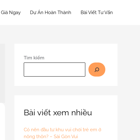
 Giá Ngay
Dự Án Hoàn Thành
Bài Viết Tư Vấn
Tìm kiếm
Bài viết xem nhiều
Có nên đầu tư khu vui chơi trẻ em ở
nông thôn? – Sài Gòn Vui