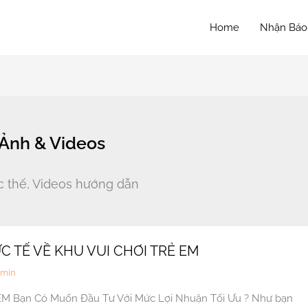
Home
Nhận Báo
Ảnh & Videos
c thế, Videos hướng dẫn
C TẾ VỀ KHU VUI CHƠI TRẺ EM
min
M Bạn Có Muốn Đầu Tư Với Mức Lợi Nhuận Tối Ưu ? Như bạn