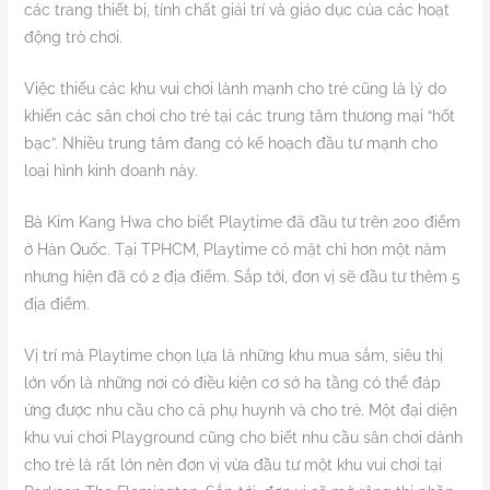
các trang thiết bị, tính chất giải trí và giáo dục của các hoạt
động trò chơi.
Việc thiếu các khu vui chơi lành mạnh cho trẻ cũng là lý do
khiến các sân chơi cho trẻ tại các trung tâm thương mại “hốt
bạc”. Nhiều trung tâm đang có kế hoạch đầu tư mạnh cho
loại hình kinh doanh này.
Bà Kim Kang Hwa cho biết Playtime đã đầu tư trên 200 điểm
ở Hàn Quốc. Tại TPHCM, Playtime có mặt chỉ hơn một năm
nhưng hiện đã có 2 địa điểm. Sắp tới, đơn vị sẽ đầu tư thêm 5
địa điểm.
Vị trí mà Playtime chọn lựa là những khu mua sắm, siêu thị
lớn vốn là những nơi có điều kiện cơ sở hạ tầng có thể đáp
ứng được nhu cầu cho cả phụ huynh và cho trẻ. Một đại diện
khu vui chơi Playground cũng cho biết nhu cầu sân chơi dành
cho trẻ là rất lớn nên đơn vị vừa đầu tư một khu vui chơi tại