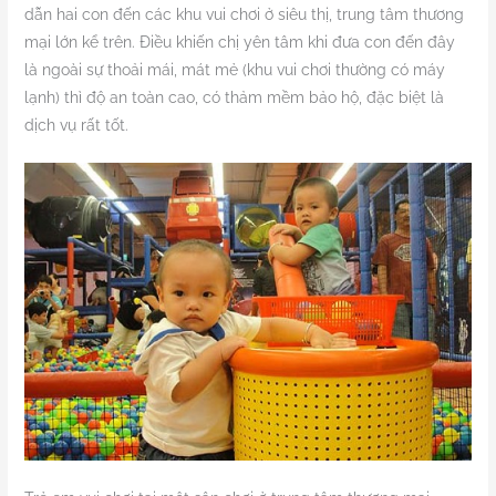
dẫn hai con đến các khu vui chơi ở siêu thị, trung tâm thương
mại lớn kể trên. Điều khiến chị yên tâm khi đưa con đến đây
là ngoài sự thoải mái, mát mẻ (khu vui chơi thường có máy
lạnh) thì độ an toàn cao, có thảm mềm bảo hộ, đặc biệt là
dịch vụ rất tốt.