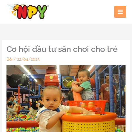
Nhảy
tới
nội
dung
Cơ hội đầu tư sân chơi cho trẻ
Bởi
/
22/04/2023