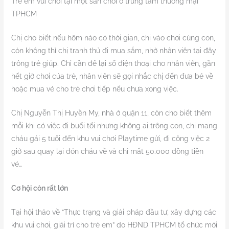
Trẻ em vui chơi tại một sân chơi ở trung tâm thương mại
TPHCM
Chị cho biết nếu hôm nào có thời gian, chị vào chơi cùng con,
còn không thì chị tranh thủ đi mua sắm, nhờ nhân viên tại đây
trông trẻ giúp. Chỉ cần để lại số điện thoại cho nhân viên, gần
hết giờ chơi của trẻ, nhân viên sẽ gọi nhắc chị đến đưa bé về
hoặc mua vé cho trẻ chơi tiếp nếu chưa xong việc.
Chị Nguyễn Thị Huyền My, nhà ở quận 11, còn cho biết thêm
mỗi khi có việc đi buổi tối nhưng không ai trông con, chị mang
cháu gái 5 tuổi đến khu vui chơi Playtime gửi, đi công việc 2
giờ sau quay lại đón cháu về và chỉ mất 50.000 đồng tiền
vé…
Cơ hội còn rất lớn
Tại hội thảo về “Thực trạng và giải pháp đầu tư, xây dựng các
khu vui chơi, giải trí cho trẻ em” do HĐND TPHCM tổ chức mới