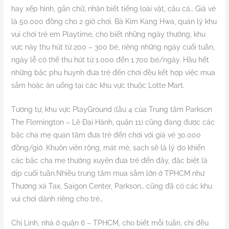
hay xếp hình, gắn chữ, nhận biết tiếng loài vật, câu cá… Giá vé
là 50.000 đồng cho 2 giờ chơi. Bà Kim Kang Hwa, quản lý khu
vui chơi trẻ em Playtime, cho biết những ngày thường, khu
vực này thu hút từ 200 – 300 bé, riêng những ngày cuối tuần,
ngày lễ có thể thu hút từ 1.000 đến 1.700 bé/ngày. Hầu hết
những bậc phụ huynh đưa trẻ đến chơi đều kết hợp việc mua
sắm hoặc ăn uống tại các khu vực thuộc Lotte Mart.
Tương tự, khu vực PlayGround (lầu 4 của Trung tâm Parkson
The Flemington – Lê Đại Hành, quận 11) cũng đang được các
bậc cha mẹ quan tâm đưa trẻ đến chơi với giá vé 30.000
đồng/giờ. Khuôn viên rộng, mát mẻ, sạch sẽ là lý do khiến
các bậc cha mẹ thường xuyên đưa trẻ đến đây, đặc biệt là
dịp cuối tuần.
Nhiều trung tâm mua sắm lớn ở TPHCM như
Thương xá Tax, Saigon Center, Parkson… cũng đã có các khu
vui chơi dành riêng cho trẻ…
Chị Linh, nhà ở quận 6 – TPHCM, cho biết mỗi tuần, chị đều