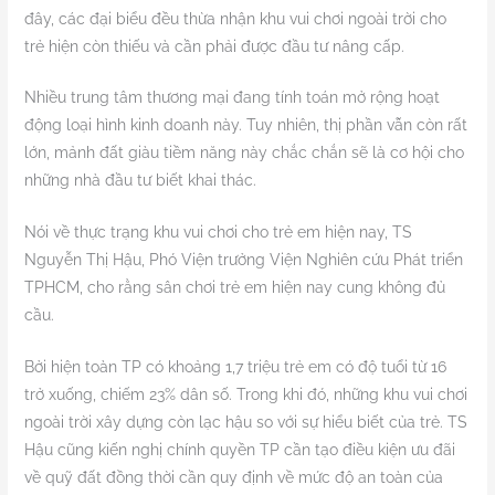
đây, các đại biểu đều thừa nhận khu vui chơi ngoài trời cho
trẻ hiện còn thiếu và cần phải được đầu tư nâng cấp.
Nhiều trung tâm thương mại đang tính toán mở rộng hoạt
động loại hình kinh doanh này. Tuy nhiên, thị phần vẫn còn rất
lớn, mảnh đất giàu tiềm năng này chắc chắn sẽ là cơ hội cho
những nhà đầu tư biết khai thác.
Nói về thực trạng khu vui chơi cho trẻ em hiện nay, TS
Nguyễn Thị Hậu, Phó Viện trưởng Viện Nghiên cứu Phát triển
TPHCM, cho rằng sân chơi trẻ em hiện nay cung không đủ
cầu.
Bởi hiện toàn TP có khoảng 1,7 triệu trẻ em có độ tuổi từ 16
trở xuống, chiếm 23% dân số. Trong khi đó, những khu vui chơi
ngoài trời xây dựng còn lạc hậu so với sự hiểu biết của trẻ. TS
Hậu cũng kiến nghị chính quyền TP cần tạo điều kiện ưu đãi
về quỹ đất đồng thời cần quy định về mức độ an toàn của