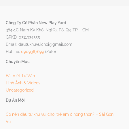
Công Ty Cổ Phần New Play Yard
384-1C Nam Kỳ Khởi Nghĩa, P8, Q3, TP. HCM
GPKD: 0311934355
Email: dautukhuvuichoi@gmail.com
Hotline:
0909387699
(Zalo)
Chuyên Mục
Bài Viết Tư Vấn
Hình Ảnh & Videos
Uncategorized
Dự Án Mới
Có nên đầu tư khu vui chơi trẻ em ở nông thôn? – Sài Gòn
Vui