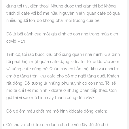
đụng tới tivi, điện thoại. Nhưng được thời gian thì bé không
thích đi cafe với bố mẹ nữa. Nguyên nhân: quán cafe có quá
nhiều người lớn, đó không phải môi trường của bé.
Đó là bối cảnh của một gia đình có con nhỏ trong mùa dịch
covid – 19
Tình cờ, tôi rảo bước khu phố xung quanh nhà mình. Gia đình
tôi phát hiện một quán cafe dạng kidcafe. Tôi bước vào xem
và uống cafe cùng bé. Quán này có hẳn một khu vui chơi trẻ
em ở 2 tầng trên, khu cafe cho bố mẹ ngồi tầng dưới. Khách
rất đông. Đối tượng là những phụ huynh có con nhỏ. Tôi sẽ
mô tả chi tiết mô hình kidcafe ở những phần tiếp theo. Còn
giờ thì vì sao mô hình này thành công đến vậy?
Có 3 điểm mấu chốt mà mô hình kidcafe đông khách:
Có khu vui chơi trẻ em dành cho bé với đầy đủ đồ chơi