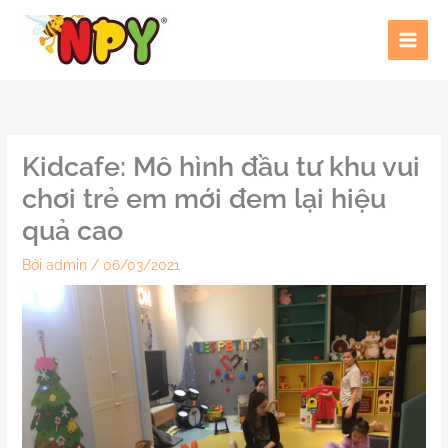
Nhảy
tới
nội
dung
Kidcafe: Mô hình đầu tư khu vui
chơi trẻ em mới đem lại hiệu
quả cao
Bởi
admin
/
06/03/2021