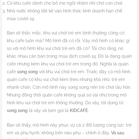
Có khu cafe dành cho bố mẹ ngồi nhâm nhi chờ con chơi
Nhà nước không liệt kê vào hình thức kinh doanh hạn chế
mùa covid-19
Bạn sẽ thắc mắc, khu vui chơi trẻ em bình thường cũng có
khu cafe luôn mà? Mô hình đã có rồi. Vậy mô hình có khác gì
so với mô hình khu vui chơi trẻ em đã có? Tôi cho rằng, nó
khác nhau căn bản trong mùa dịch covid-19. Đó là dạng quán
cafe nhưng kèm khu vui chơi trẻ em trong đó. Nghĩa là quán
cafe
song song
với khu vui chơi trẻ em. Trước đây có mô hình,
quán cafe có khu vui chơi kèm theo nhưng khá nhỏ, trẻ em
nhanh chán. Còn mô hình này song song nên trẻ chơi lâu hơn.
Nhưng đồng thời quán cafe không quá sơ sài như trong mô
hình khu vui chơi trẻ em thông thường. Do vậy, tôi dùng từ
song song
là vậy và tạm gọi là
KIDCAFE
.
Bạn sẽ thấy, mô hình này phục vụ cả 2 đối tượng cùng lúc: trẻ
em và phụ hynh, không bên nào phụ – chính ở đây.
Và sau