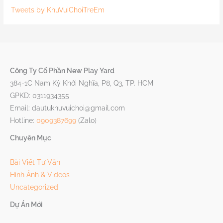
Tweets by KhuVuiChoiTreEm
Công Ty Cổ Phần New Play Yard
384-1C Nam Kỳ Khởi Nghĩa, P8, Q3, TP. HCM
GPKD: 0311934355
Email: dautukhuvuichoi@gmail.com
Hotline:
0909387699
(Zalo)
Chuyên Mục
Bài Viết Tư Vấn
Hình Ảnh & Videos
Uncategorized
Dự Án Mới