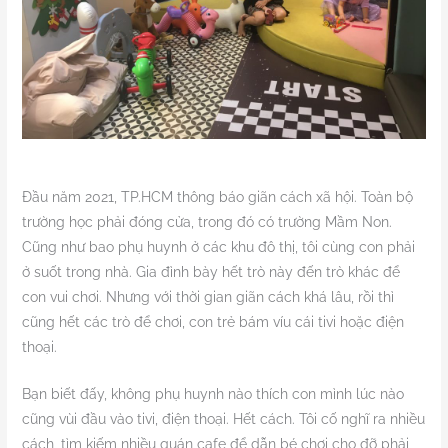
Đầu năm 2021, TP.HCM thông báo giãn cách xã hội. Toàn bộ
trường học phải đóng cửa, trong đó có trường Mầm Non.
Cũng như bao phụ huynh ở các khu đô thị, tôi cùng con phải
ở suốt trong nhà. Gia đình bày hết trò này đến trò khác để
con vui chơi. Nhưng với thời gian giãn cách khá lâu, rồi thì
cũng hết các trò để chơi, con trẻ bám víu cái tivi hoặc điện
thoại.
Bạn biết đấy, không phụ huynh nào thích con mình lúc nào
cũng vùi đầu vào tivi, điện thoại. Hết cách. Tôi cố nghĩ ra nhiều
cách, tìm kiếm nhiều quán cafe để dẫn bé chơi cho đỡ phải