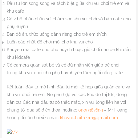
Đầu tư lớn song song và tách biệt giữa khu vui chơi trẻ em và
khu cafe
Có 2 bộ phận nhân sự: chăm sóc khu vui chơi và bán cafe cho
phụ huynh
Bán đồ ăn, thức uống dành riêng cho trẻ em thích
Luôn cập nhật đồ chơi mới cho khu vui chơi
Khuyến mãi cafe cho phụ huynh hoặc giờ chơi cho bé khi đến
khu kidcafe
Có camera quan sát bé và có đủ nhân viên giúp bé chơi
trong khu vui chơi cho phụ huynh yên tâm ngồi uống cafe.
Kết luận: đây là mô hình đầu tư mới kế hợp giữa quán cafe và
khu vui chơi trẻ em. Nó phù hợp với các khu đô thị lớn, đông
dân cư. Các nhà đầu tư có thắc mắc, xin vui lòng liên hệ với
chúng tôi qua số điện thoại hotline:
0909387699
– Mr Hoàng
hoặc gởi cầu hỏi về email:
khuvuichoitreem@gmail.com