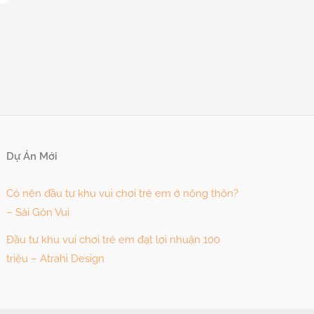
Dự Án Mới
Có nên đầu tư khu vui chơi trẻ em ở nông thôn?
– Sài Gòn Vui
Đầu tư khu vui chơi trẻ em đạt lợi nhuận 100
triệu – Atrahi Design