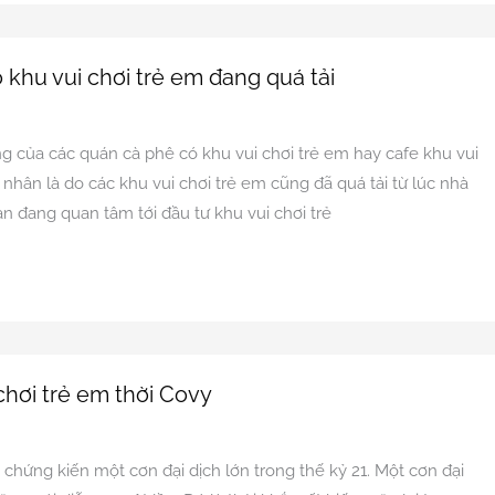
khu vui chơi trẻ em đang quá tải
n
ng của các quán cà phê có khu vui chơi trẻ em hay cafe khu vui
nhân là do các khu vui chơi trẻ em cũng đã quá tải từ lúc nhà
 đang quan tâm tới đầu tư khu vui chơi trẻ
chơi trẻ em thời Covy
n
chứng kiến một cơn đại dịch lớn trong thế kỷ 21. Một cơn đại