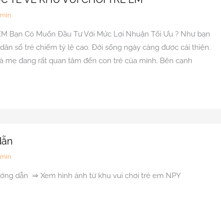
min
M Bạn Có Muốn Đầu Tư Với Mức Lợi Nhuận Tối Ưu ? Như bạn
 dân số trẻ chiếm tỷ lệ cao. Đời sống ngày càng được cải thiện.
bà mẹ đang rất quan tâm đến con trẻ của mình. Bên cạnh
dẫn
min
ớng dẫn ⇒ Xem hình ảnh từ khu vui chơi trẻ em NPY