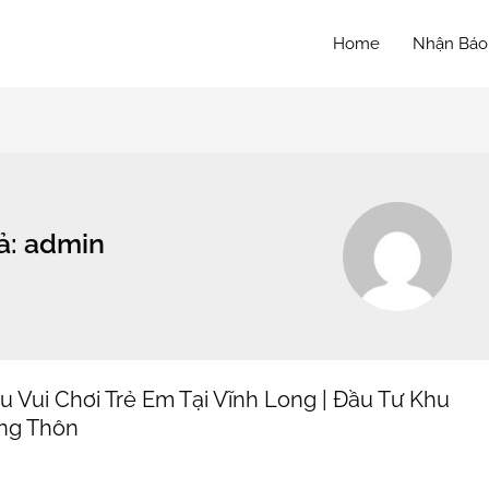
Home
Nhận Báo
iả: admin
 Vui Chơi Trẻ Em Tại Vĩnh Long | Đầu Tư Khu
ông Thôn
n