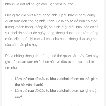
nhanh và đạt lợi nhuận cao. Bạn xem lại nhé.
Lượng trẻ em Việt Nam càng nhiều, phụ huynh ngày càng
quan tâm đến con họ nhiều hơn. Đó là cơ sở để bạn có một
lượng khách hàng khổng lồ, ổn định. Một điều nữa, các cơ sở
vui chơi do nhà nước ngày càng không được quan tâm đúng
mức. Việc quản lý các vui chơi nhà nước không đáp ứng như
cầu của các phụ huynh.
Đó là những thông tin mà bạn có thể quan sát thấy. Còn bây
giờ, nếu quan tâm nhiều hơn nữa về đầu tư khu vui chơi trẻ
em như:
Làm thế nào để đầu tư khu vui chơi trẻ em có thời gian
thu hồi vốn nhanh?
Làm thế nào để đầu tư khu vui chơi trẻ em có lợi nhuận
cao?