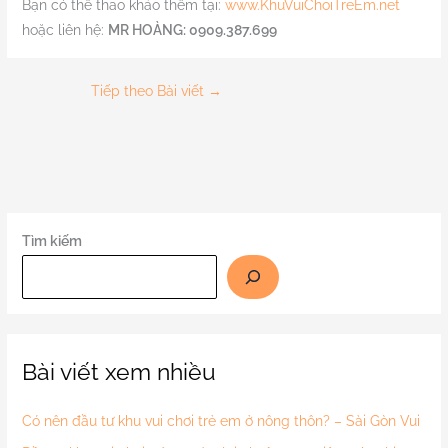
Bạn có thể thao khảo thêm tại:
www.KhuVuiChoiTreEm.net
hoặc liên hệ:
MR HOÀNG: 0909.387.699
Tiếp theo Bài viết
→
Tìm kiếm
Bài viết xem nhiều
Có nên đầu tư khu vui chơi trẻ em ở nông thôn? – Sài Gòn Vui