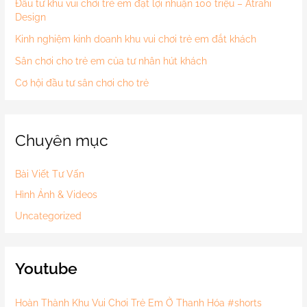
Đầu tư khu vui chơi trẻ em đạt lợi nhuận 100 triệu – Atrahi
Design
Kinh nghiệm kinh doanh khu vui chơi trẻ em đắt khách
Sân chơi cho trẻ em của tư nhân hút khách
Cơ hội đầu tư sân chơi cho trẻ
Chuyên mục
Bài Viết Tư Vấn
Hình Ảnh & Videos
Uncategorized
Youtube
Hoàn Thành Khu Vui Chơi Trẻ Em Ở Thanh Hóa #shorts