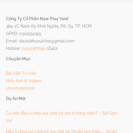
Công Ty Cổ Phần New Play Yard
384-1C Nam Kỳ Khởi Nghĩa, P8, Q3, TP. HCM
GPKD: 0311934355
Email: dautukhuvuichoi@gmail.com
Hotline:
0909387699
(Zalo)
Chuyên Mục
Bài Viết Tư Vấn
Hình Ảnh & Videos
Uncategorized
Dự Án Mới
Có nên đầu tư khu vui chơi trẻ em ở nông thôn? – Sài Gòn
Vui
Đầu tư khu vui chơi trẻ em đạt lợi nhuận 100 triệu – Atrahi