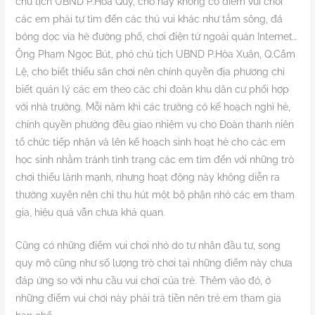
chủ tịch UBND P.Hòa Quý, cho hay không có điểm vui chơi
các em phải tự tìm đến các thú vui khác như tắm sông, đá
bóng dọc vỉa hè đường phố, chơi điện tử ngoài quán Internet…
Ông Phạm Ngọc Bút, phó chủ tịch UBND P.Hòa Xuân, Q.Cẩm
Lệ, cho biết thiếu sân chơi nên chính quyền địa phương chỉ
biết quản lý các em theo các chi đoàn khu dân cư phối hợp
với nhà trường. Mỗi năm khi các trường có kế hoạch nghỉ hè,
chính quyền phường đều giao nhiệm vụ cho Đoàn thanh niên
tổ chức tiếp nhận và lên kế hoạch sinh hoạt hè cho các em
học sinh nhằm tránh tình trạng các em tìm đến với những trò
chơi thiếu lành mạnh, nhưng hoạt động này không diễn ra
thường xuyên nên chỉ thu hút một bộ phận nhỏ các em tham
gia, hiệu quả vẫn chưa khả quan.
Cũng có những điểm vui chơi nhỏ do tư nhân đầu tư, song
quy mô cũng như số lượng trò chơi tại những điểm này chưa
đáp ứng so với nhu cầu vui chơi của trẻ. Thêm vào đó, ở
những điểm vui chơi này phải trả tiền nên trẻ em tham gia