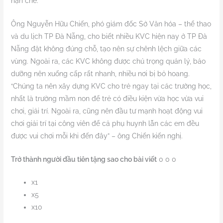
hạn chế.
Ông Nguyễn Hữu Chiến, phó giám đốc Sở Văn hóa – thể thao
và du lịch TP Đà Nẵng, cho biết nhiều KVC hiện nay ở TP Đà
Nẵng đặt không đúng chỗ, tạo nên sự chênh lệch giữa các
vùng. Ngoài ra, các KVC không được chú trọng quản lý, bảo
dưỡng nên xuống cấp rất nhanh, nhiều nơi bị bỏ hoang.
“Chúng ta nên xây dựng KVC cho trẻ ngay tại các trường học,
nhất là trường mầm non để trẻ có điều kiện vừa học vừa vui
chơi, giải trí. Ngoài ra, cũng nên đầu tư mạnh hoạt động vui
chơi giải trí tại công viên để cả phụ huynh lẫn các em đều
được vui chơi mỗi khi đến đây” – ông Chiến kiến nghị.
Trở thành người đầu tiên tặng sao cho bài viết
0
0
0
x1
x5
x10