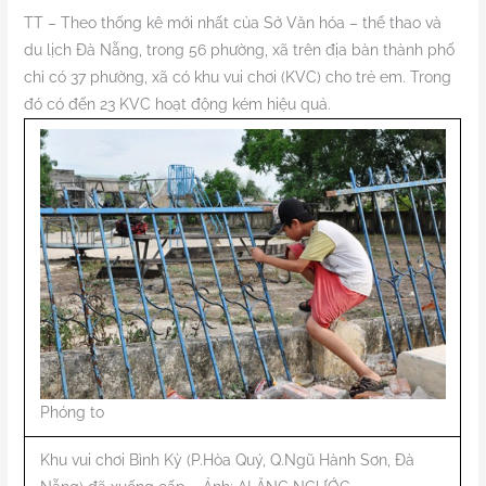
TT – Theo thống kê mới nhất của Sở Văn hóa – thể thao và
du lịch Đà Nẵng, trong 56 phường, xã trên địa bàn thành phố
chỉ có 37 phường, xã có khu vui chơi (KVC) cho trẻ em. Trong
đó có đến 23 KVC hoạt động kém hiệu quả.
Phóng to
Khu vui chơi Bình Kỳ (P.Hòa Quý, Q.Ngũ Hành Sơn, Đà