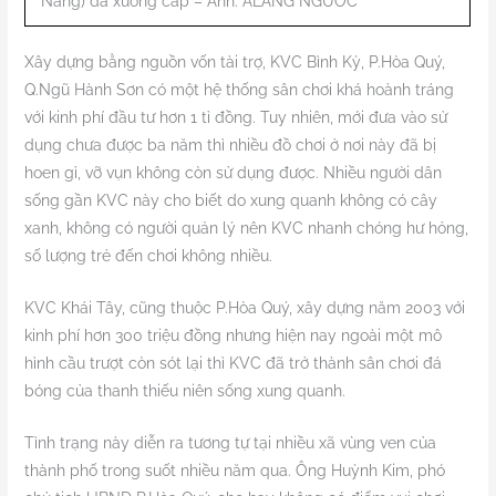
Nẵng) đã xuống cấp – Ảnh: ALĂNG NGƯỚC
Xây dựng bằng nguồn vốn tài trợ, KVC Bình Kỳ, P.Hòa Quý,
Q.Ngũ Hành Sơn có một hệ thống sân chơi khá hoành tráng
với kinh phí đầu tư hơn 1 tỉ đồng. Tuy nhiên, mới đưa vào sử
dụng chưa được ba năm thì nhiều đồ chơi ở nơi này đã bị
hoen gỉ, vỡ vụn không còn sử dụng được. Nhiều người dân
sống gần KVC này cho biết do xung quanh không có cây
xanh, không có người quản lý nên KVC nhanh chóng hư hỏng,
số lượng trẻ đến chơi không nhiều.
KVC Khái Tây, cũng thuộc P.Hòa Quý, xây dựng năm 2003 với
kinh phí hơn 300 triệu đồng nhưng hiện nay ngoài một mô
hình cầu trượt còn sót lại thì KVC đã trở thành sân chơi đá
bóng của thanh thiếu niên sống xung quanh.
Tình trạng này diễn ra tương tự tại nhiều xã vùng ven của
thành phố trong suốt nhiều năm qua. Ông Huỳnh Kim, phó