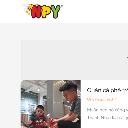
Nhảy
tới
nội
dung
Quán cà phê tr
Uncategorized
/
Muốn hẹn hò riêng vớ
Thanh Nhã đưa cả gia 