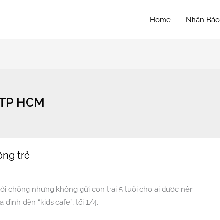
Home
Nhận Báo
TP HCM
ông trẻ
i chồng nhưng không gửi con trai 5 tuổi cho ai được nên
đình đến “kids cafe”, tối 1/4.