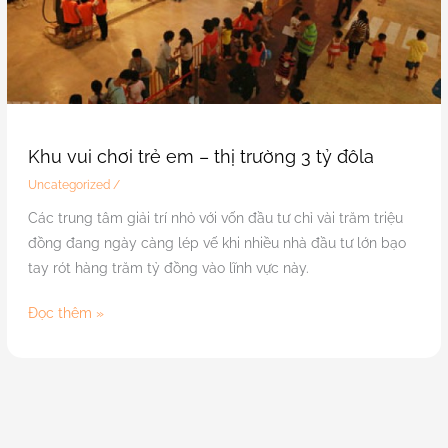
Khu vui chơi trẻ em – thị trường 3 tỷ đôla
Uncategorized
/
Các trung tâm giải trí nhỏ với vốn đầu tư chỉ vài trăm triệu
đồng đang ngày càng lép vế khi nhiều nhà đầu tư lớn bạo
tay rót hàng trăm tỷ đồng vào lĩnh vực này.
Khu
Đọc thêm »
vui
chơi
trẻ
em
–