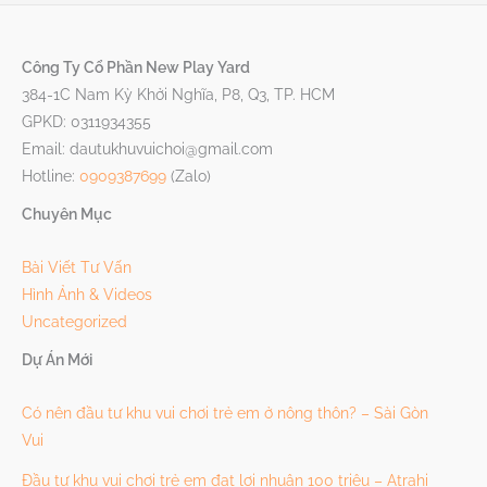
Công Ty Cổ Phần New Play Yard
384-1C Nam Kỳ Khởi Nghĩa, P8, Q3, TP. HCM
GPKD: 0311934355
Email: dautukhuvuichoi@gmail.com
Hotline:
0909387699
(Zalo)
Chuyên Mục
Bài Viết Tư Vấn
Hình Ảnh & Videos
Uncategorized
Dự Án Mới
Có nên đầu tư khu vui chơi trẻ em ở nông thôn? – Sài Gòn
Vui
Đầu tư khu vui chơi trẻ em đạt lợi nhuận 100 triệu – Atrahi