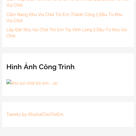
Vui Chơi
Cẩm Nang Khu Vui Chơi Trẻ Em Thành Công || Đầu Tư Khu
Vui Chơi
Lắp Đặt Khu Vui Chơi Trẻ Em Tại Vĩnh Long || Đầu Tư Khu Vui
Chơi
Hình Ảnh Công Trình
Tweets by KhuVuiChoiTreEm