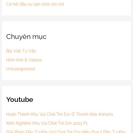
Cơ hội đầu tư sân chơi cho trẻ
Chuyên mục
Bài Viết Tư Vấn
Hình Ảnh & Videos
Uncategorized
Youtube
Hoàn Thành Khu Vui Chơi Trẻ Em Ở Thanh Hóa #shorts
Kinh Nghiệm Khu Vui Chơi Trẻ Em 2023 P1
Giải Pháp Đầu Tư Khu Vui Chơi Trẻ Em Hiệu Quả || Đầu Tư Khu