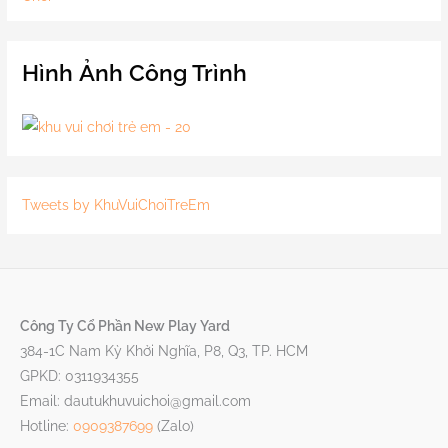
Hình Ảnh Công Trình
Tweets by KhuVuiChoiTreEm
Công Ty Cổ Phần New Play Yard
384-1C Nam Kỳ Khởi Nghĩa, P8, Q3, TP. HCM
GPKD: 0311934355
Email: dautukhuvuichoi@gmail.com
Hotline:
0909387699
(Zalo)