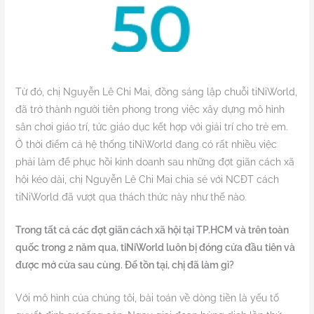
Từ đó, chị Nguyễn Lê Chi Mai, đồng sáng lập chuỗi tiNiWorld,
đã trở thành người tiên phong trong việc xây dựng mô hình
sân chơi giáo trí, tức giáo dục kết hợp với giải trí cho trẻ em.
Ở thời điểm cả hệ thống tiNiWorld đang có rất nhiều việc
phải làm để phục hồi kinh doanh sau những đợt giãn cách xã
hội kéo dài, chị Nguyễn Lê Chi Mai chia sẻ với NCĐT cách
tiNiWorld đã vượt qua thách thức này như thế nào.
Trong tất cả các đợt giãn cách xã hội tại TP.HCM và trên toàn
quốc trong 2 năm qua, tiNiWorld luôn bị đóng cửa đầu tiên và
được mở cửa sau cùng. Để tồn tại, chị đã làm gì?
Với mô hình của chúng tôi, bài toán về dòng tiền là yếu tố