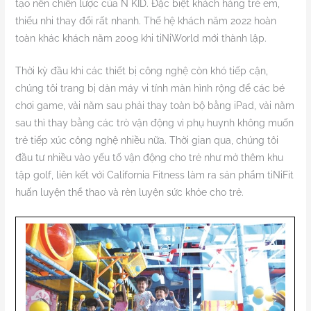
tạo nên chiến lược của N KID. Đặc biệt khách hàng trẻ em,
thiếu nhi thay đổi rất nhanh. Thế hệ khách năm 2022 hoàn
toàn khác khách năm 2009 khi tiNiWorld mới thành lập.
Thời kỳ đầu khi các thiết bị công nghệ còn khó tiếp cận,
chúng tôi trang bị dàn máy vi tính màn hình rộng để các bé
chơi game, vài năm sau phải thay toàn bộ bằng iPad, vài năm
sau thì thay bằng các trò vận động vì phụ huynh không muốn
trẻ tiếp xúc công nghệ nhiều nữa. Thời gian qua, chúng tôi
đầu tư nhiều vào yếu tố vận động cho trẻ như mở thêm khu
tập golf, liên kết với California Fitness làm ra sản phẩm tiNiFit
huấn luyện thể thao và rèn luyện sức khỏe cho trẻ.