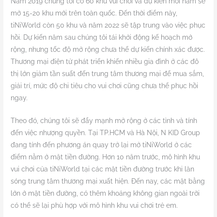
Năm 2019 chúng tôi có 60 khu vui chơi và dự kiến mỗi năm sẽ
mở 15-20 khu mới trên toàn quốc. Đến thời điểm này,
tiNiWorld còn 50 khu và năm 2022 sẽ tập trung vào việc phục
hồi. Dự kiến năm sau chúng tôi tái khởi động kế hoạch mở
rộng, nhưng tốc độ mở rộng chưa thể dự kiến chính xác được.
Thương mại điện tử phát triển khiến nhiều gia đình ở các đô
thị lớn giảm tần suất đến trung tâm thương mại để mua sắm,
giải trí, mức độ chi tiêu cho vui chơi cũng chưa thể phục hồi
ngay.
Theo đó, chúng tôi sẽ đẩy mạnh mở rộng ở các tỉnh và tính
đến việc nhượng quyền. Tại TP.HCM và Hà Nội, N KID Group
đang tính đến phương án quay trở lại mở tiNiWorld ở các
điểm nằm ở mặt tiền đường. Hơn 10 năm trước, mô hình khu
vui chơi của tiNiWorld tại các mặt tiền đường trước khi làn
sóng trung tâm thương mại xuất hiện. Đến nay, các mặt bằng
lớn ở mặt tiền đường, có thêm khoảng không gian ngoài trời
có thể sẽ lại phù hợp với mô hình khu vui chơi trẻ em.