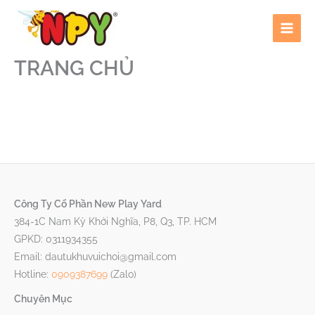
Nhảy
tới
nội
dung
TRANG CHỦ
Công Ty Cổ Phần New Play Yard
384-1C Nam Kỳ Khởi Nghĩa, P8, Q3, TP. HCM
GPKD: 0311934355
Email: dautukhuvuichoi@gmail.com
Hotline:
0909387699
(Zalo)
Chuyên Mục